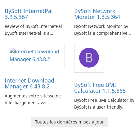
BySoft InternetPal
BySoft Network
3.2.5.367
Monitor 1.3.5.364
Review of BySoft InternetPal
BySoft Network Monitor by
BySoft InternetPal is a
BySoft is a comprehensive
comprehensive software
network monitoring software
application designed to
designed to help businesses
B
monitor your internet
effectively manage their
connection and provide real-
network infrastructure.
time insights into its
performance.
Internet Download
BySoft Free BMI
Manager 6.43.8.2
Calculator 1.1.5.365
Augmentez votre vitesse de
BySoft Free BMI Calculator by
téléchargement avec
BySoft is a user-friendly
Internet Download Manager !
software application
designed to help you
Toutes les dernières mises à jour
calculate your Body Mass
Index quickly and accurately.