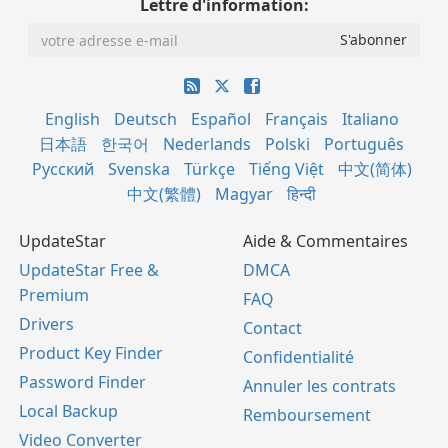
Lettre d'information:
English
Deutsch
Español
Français
Italiano
日本語
한국어
Nederlands
Polski
Português
Русский
Svenska
Türkçe
Tiếng Việt
中文(简体)
中文(繁體)
Magyar
हिन्दी
UpdateStar
Aide & Commentaires
UpdateStar Free &
DMCA
Premium
FAQ
Drivers
Contact
Product Key Finder
Confidentialité
Password Finder
Annuler les contrats
Local Backup
Remboursement
Video Converter