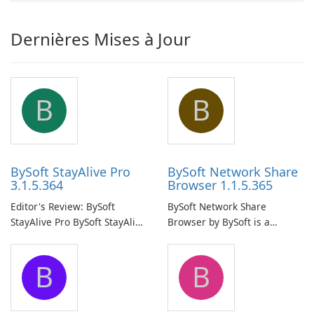
Dernières Mises à Jour
B
B
BySoft StayAlive Pro
BySoft Network Share
3.1.5.364
Browser 1.1.5.365
Editor's Review: BySoft
BySoft Network Share
StayAlive Pro BySoft StayAlive
Browser by BySoft is a
Pro is a reliable software
comprehensive software
application designed to
application that allows users
B
B
ensure the continuous and
to easily browse and manage
uninterrupted operation of
shared folders on their
your computer system.
network.