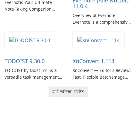
Evernote (Alle Nutzer)
need predictable …
Evernote: Your Ultimate
11.0.4
Note-Taking Companion
Overview of Evernote
Evernote, developed by
Evernote is a comprehensive
EverNote Corp., is a versatile
note-taking and organization
note-taking application that
software designed to help
helps users capture ideas,
users capture, organize, and
organize to-do lists, and keep
access information across
track of important
multiple devices.
information.
TODOIST 9.30.0
XnConvert 1.114
TODOIST by Doist Inc. is a
XnConvert — Editor’s Review:
versatile task management
Fast, Flexible Batch Image
tool designed to help
Converter for Windows,
individuals and teams
macOS and Linux XnConvert
सभी नवीनतम अपडेट
organize their work and
is a polished, cross-platform
increase productivity.
batch image processor from
XnSoft that balances depth
and simplicity.