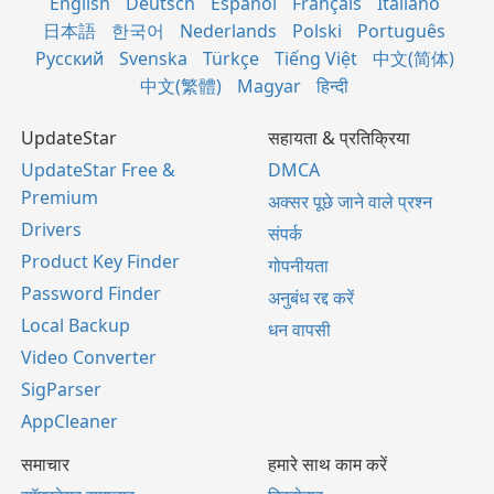
English
Deutsch
Español
Français
Italiano
日本語
한국어
Nederlands
Polski
Português
Русский
Svenska
Türkçe
Tiếng Việt
中文(简体)
中文(繁體)
Magyar
हिन्दी
UpdateStar
सहायता & प्रतिक्रिया
UpdateStar Free &
DMCA
Premium
अक्सर पूछे जाने वाले प्रश्न
Drivers
संपर्क
Product Key Finder
गोपनीयता
Password Finder
अनुबंध रद्द करें
Local Backup
धन वापसी
Video Converter
SigParser
AppCleaner
समाचार
हमारे साथ काम करें