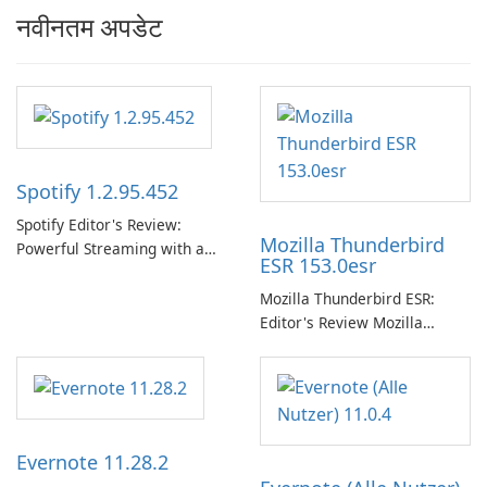
नवीनतम अपडेट
Spotify 1.2.95.452
Spotify Editor's Review:
Mozilla Thunderbird
Powerful Streaming with a
ESR 153.0esr
Native Windows App Spotify
continues to lead the music
Mozilla Thunderbird ESR:
streaming market with an
Editor's Review Mozilla
expansive music and podcast
Thunderbird ESR (Extended
library, intelligent
Support Release) is the long-
personalization, and a
term support channel of the
polished native Windows app
Thunderbird desktop email
that …
client designed for
Evernote 11.28.2
organizations and users who