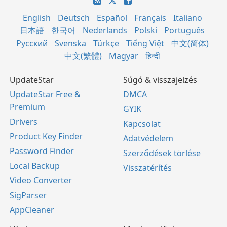
English
Deutsch
Español
Français
Italiano
日本語
한국어
Nederlands
Polski
Português
Русский
Svenska
Türkçe
Tiếng Việt
中文(简体)
中文(繁體)
Magyar
हिन्दी
UpdateStar
Súgó & visszajelzés
UpdateStar Free &
DMCA
Premium
GYIK
Drivers
Kapcsolat
Product Key Finder
Adatvédelem
Password Finder
Szerződések törlése
Local Backup
Visszatérítés
Video Converter
SigParser
AppCleaner