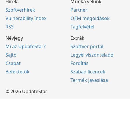
Hírek
Munka velünk
Szoftverhírek
Partner
Vulnerability Index
OEM megoldások
RSS
Tagfelvétel
Névjegy
Extrák
Mi az UpdateStar?
Szoftver portál
Sajtó
Legyél viszonteladó
Csapat
Fordítás
Befektetők
Szabad licencek
Termék javaslása
© 2026 UpdateStar