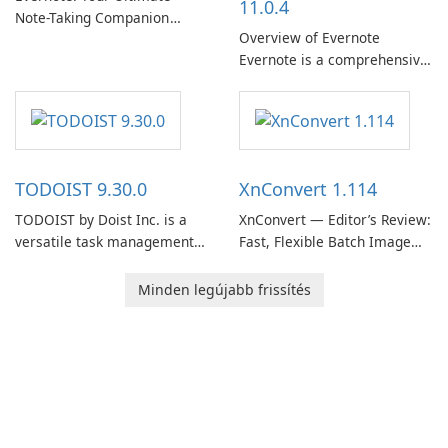
11.0.4
Note-Taking Companion
Overview of Evernote
Evernote, developed by
Evernote is a comprehensive
EverNote Corp., is a versatile
note-taking and organization
note-taking application that
software designed to help
helps users capture ideas,
users capture, organize, and
organize to-do lists, and keep
access information across
track of important
multiple devices.
information.
TODOIST 9.30.0
XnConvert 1.114
TODOIST by Doist Inc. is a
XnConvert — Editor’s Review:
versatile task management
Fast, Flexible Batch Image
tool designed to help
Converter for Windows,
individuals and teams
macOS and Linux XnConvert
Minden legújabb frissítés
organize their work and
is a polished, cross-platform
increase productivity.
batch image processor from
XnSoft that balances depth
and simplicity.