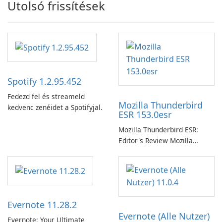
Utolsó frissítések
Spotify 1.2.95.452
Fedezd fel és streameld
Mozilla Thunderbird
kedvenc zenéidet a Spotifyjal.
ESR 153.0esr
Mozilla Thunderbird ESR:
Editor's Review Mozilla
Thunderbird ESR (Extended
Support Release) is the long-
term support channel of the
Thunderbird desktop email
client designed for
Evernote 11.28.2
organizations and users who
Evernote (Alle Nutzer)
need predictable …
Evernote: Your Ultimate