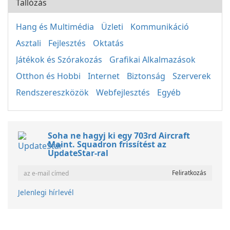
Tallózás
Hang és Multimédia
Üzleti
Kommunikáció
Asztali
Fejlesztés
Oktatás
Játékok és Szórakozás
Grafikai Alkalmazások
Otthon és Hobbi
Internet
Biztonság
Szerverek
Rendszereszközök
Webfejlesztés
Egyéb
Soha ne hagyj ki egy 703rd Aircraft
Maint. Squadron frissítést az
UpdateStar-ral
Jelenlegi hírlevél