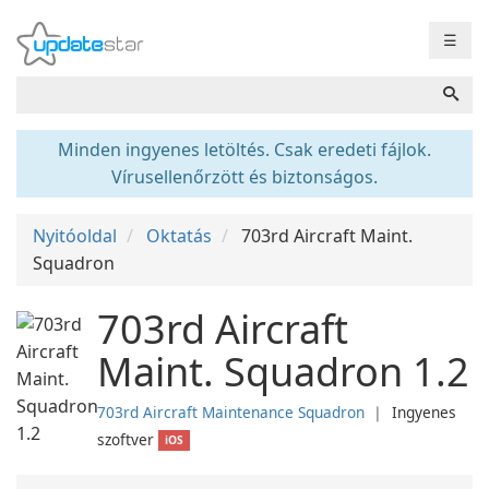
☰
Minden ingyenes letöltés. Csak eredeti fájlok.
Vírusellenőrzött és biztonságos.
Nyitóoldal
Oktatás
703rd Aircraft Maint.
Squadron
703rd Aircraft
Maint. Squadron 1.2
703rd Aircraft Maintenance Squadron
❘
Ingyenes
szoftver
iOS