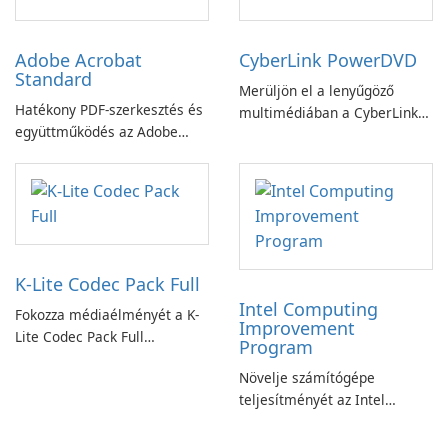
Adobe Acrobat
CyberLink PowerDVD
Standard
Merüljön el a lenyűgöző
Hatékony PDF-szerkesztés és
multimédiában a CyberLink
együttműködés az Adobe
PowerDVD-vel
Acrobat Standard
alkalmazással.
K-Lite Codec Pack Full
Intel Computing
Fokozza médiaélményét a K-
Improvement
Lite Codec Pack Full
Program
segítségével!
Növelje számítógépe
teljesítményét az Intel
számítástechnika-fejlesztési
programjával