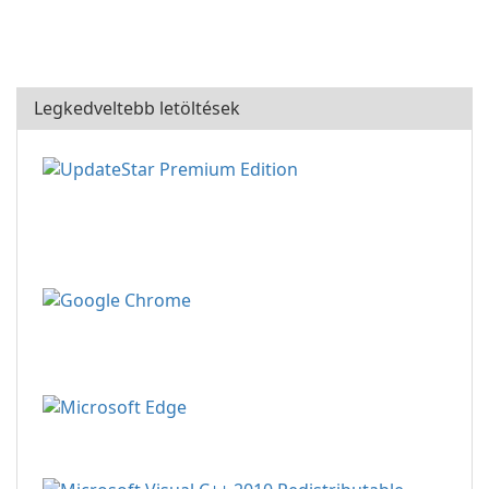
Legkedveltebb letöltések