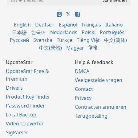
English
Deutsch
Español
Français
Italiano
日本語
한국어
Nederlands
Polski
Português
Русский
Svenska
Türkçe
Tiếng Việt
中文(简体)
中文(繁體)
Magyar
हिन्दी
UpdateStar
Help & feedback
UpdateStar Free &
DMCA
Premium
Veelgestelde vragen
Drivers
Contact
Product Key Finder
Privacy
Password Finder
Contracten annuleren
Local Backup
Terugbetaling
Video Converter
SigParser