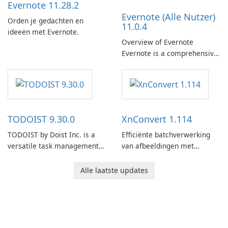
Evernote 11.28.2
Evernote (Alle Nutzer)
Orden je gedachten en
11.0.4
ideeën met Evernote.
Overview of Evernote
Evernote is a comprehensive
note-taking and organization
software designed to help
users capture, organize, and
access information across
multiple devices.
TODOIST 9.30.0
XnConvert 1.114
TODOIST by Doist Inc. is a
Efficiënte batchverwerking
versatile task management
van afbeeldingen met
tool designed to help
XnConvert
individuals and teams
Alle laatste updates
organize their work and
increase productivity.