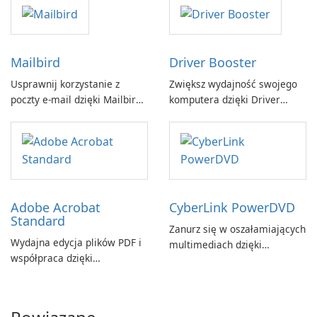
GmbH!
Mailbird
Driver Booster
Usprawnij korzystanie z
Zwiększ wydajność swojego
poczty e-mail dzięki Mailbird
komputera dzięki Driver
by Maryssael.
Booster firmy IObit
Adobe Acrobat
CyberLink PowerDVD
Standard
Zanurz się w oszałamiających
Wydajna edycja plików PDF i
multimediach dzięki
współpraca dzięki
CyberLink PowerDVD
programowi Adobe Acrobat
Standard.