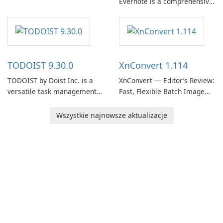
Evernote is a comprehensive
Evernote continues as a
note-taking and organization
widely used platform for
software designed to help
capturing, organizing, and
users capture, organize, and
retrieving notes and
access information across
reference materials across
multiple devices.
devices.
TODOIST 9.30.0
XnConvert 1.114
TODOIST by Doist Inc. is a
XnConvert — Editor’s Review:
versatile task management
Fast, Flexible Batch Image
tool designed to help
Converter for Windows,
individuals and teams
macOS and Linux XnConvert
Wszystkie najnowsze aktualizacje
organize their work and
is a polished, cross-platform
increase productivity.
batch image processor from
XnSoft that balances depth
and simplicity.