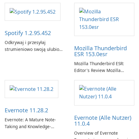
Spotify 1.2.95.452
Odkrywaj i przesyłaj
Mozilla Thunderbird
strumieniowo swoją ulubioną
ESR 153.0esr
muzykę za pomocą Spotify.
Mozilla Thunderbird ESR:
Editor's Review Mozilla
Thunderbird ESR (Extended
Support Release) is the long-
term support channel of the
Thunderbird desktop email
client designed for
Evernote 11.28.2
organizations and users who
Evernote (Alle Nutzer)
need predictable …
Evernote: A Mature Note-
11.0.4
Taking and Knowledge-
Overview of Evernote
Management Platform