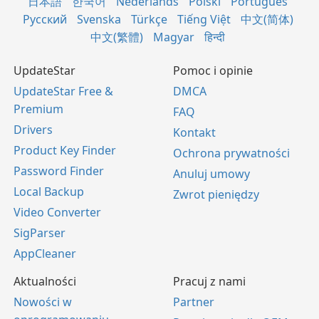
日本語
한국어
Nederlands
Polski
Português
Русский
Svenska
Türkçe
Tiếng Việt
中文(简体)
中文(繁體)
Magyar
हिन्दी
UpdateStar
Pomoc i opinie
UpdateStar Free &
DMCA
Premium
FAQ
Drivers
Kontakt
Product Key Finder
Ochrona prywatności
Password Finder
Anuluj umowy
Local Backup
Zwrot pieniędzy
Video Converter
SigParser
AppCleaner
Aktualności
Pracuj z nami
Nowości w
Partner