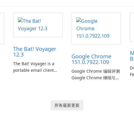
The Bat! Voyager
M
12.3
Google Chrome
B
151.0.7922.109
The Bat! Voyager is a
Di
portable email client
Google Chrome 编辑评测
Fe
software which you can
Google Chrome 继续引领
Ed
launch from any USB or
浏览器市场，结合了速
W
portable media on any
度、频繁的安全更新、跨
Ed
computer running
平台同步以及与谷歌服务
Mi
Microsoft Windows.
的紧密集成。Chrome支持
所有最新更新
sh
ng
Windows、macOS、
m
Linux、Android和iOS，旨
wi
n
在为休闲用户、高级用户
f
和开发者提供快速页面加
u