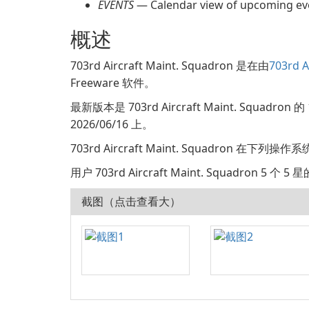
EVENTS
— Calendar view of upcoming ev
概述
703rd Aircraft Maint. Squadron 是在由
703rd A
Freeware 软件。
最新版本是 703rd Aircraft Maint. Squad
2026/06/16 上。
703rd Aircraft Maint. Squadron 在下列操作
用户 703rd Aircraft Maint. Squadron 5 
截图（点击查看大）