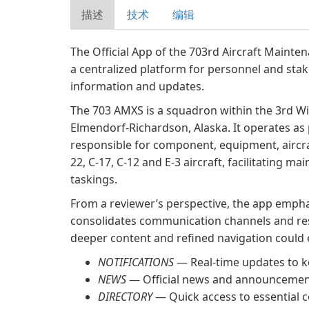
描述
技术
编辑
The Official App of the 703rd Aircraft Maint
a centralized platform for personnel and stak
information and updates.
The 703 AMXS is a squadron within the 3rd Win
Elmendorf-Richardson, Alaska. It operates as
responsible for component, equipment, aircra
22, C-17, C-12 and E-3 aircraft, facilitating m
taskings.
From a reviewer’s perspective, the app empha
consolidates communication channels and res
deeper content and refined navigation could 
NOTIFICATIONS
— Real-time updates to k
NEWS
— Official news and announcemen
DIRECTORY
— Quick access to essential 