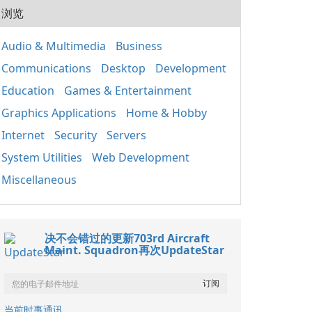
20
And
浏览
程序
该软
件应
Audio & Multimedia
Business
Win
Communications
Desktop
Development
正常
键的
Education
Games & Entertainment
要特
包含
Graphics Applications
Home & Hobby
Mic
Internet
Security
Servers
（MF
C++
System Utilities
Web Development
Miscellaneous
决不会错过的更新703rd Aircraft
Maint. Squadron再次UpdateStar
当前时事通讯