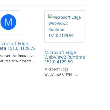
M
icrosoft Edge
eta 151.0.4129.72
Microsoft Edge
scover the Innovative
WebView2 Runtime
atures of Microsoft
151.0.4129.59
ge Beta: The Future of
Microsoft Edge
eb Browsing Microsoft
WebView2 运行时：
ge Beta, developed by
Windows 应用的现代网页
crosoft Corporation, is
嵌入 Microsoft Edge
aping the landscape of
WebView2 运行时是一种
odern web browsers
基于 Chromium 的网页控
th its cutting-edge
制，使开发者能够在原生
eatures and seamless
Windows 应用中托管现代
ser …