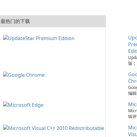
最热门的下载
Upd
Pr
Edi
Upd
版：
的实
Goo
Upd
版是
Ch
工具
Goo
保您
编辑评
的来
Ch
保持
Mic
浏览
可以
了速
Micr
时软
全更
辑评
化建
步以
快速
容，
Mic
的紧
强的
配置
Ch
Micr
Vis