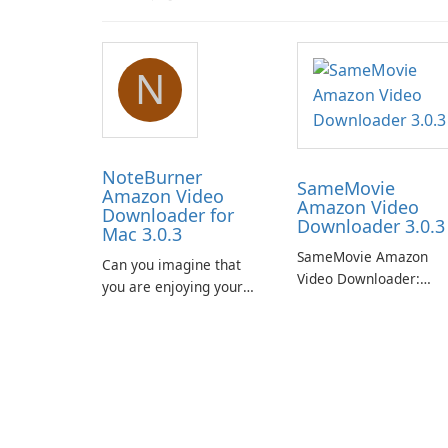
N
NoteBurner
SameMovie
Amazon Video
Amazon Video
Downloader for
Downloader 3.0.3
Mac 3.0.3
SameMovie Amazon
Can you imagine that
Video Downloader:
you are enjoying your
Editor's Review
favorite Amazon movies
SameMovie Amazon
or TV shows lying on the
Video Downloader is a
beach, camping in the
desktop utility for savi
woods or even during
Amazon Prime Video
your long commute to
titles and other Amazo
work by subway?
web-player content to