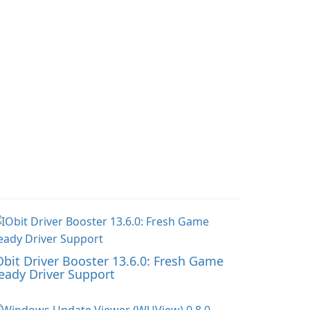
网页内容。WebView2 旨
在保证稳定的性能和安全
浏览，提供跨 Windows 版
本一致的渲染引擎和可编
程的 API 表面，集成于
Win32、WinForms、WPF
及现代 Windows UI 框
架。 主要能力 …
Obit Driver Booster 13.6.0: Fresh Game
eady Driver Support