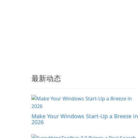
local drives in MP4 or
MKV.
最新动态
Make Your Windows Start-Up a Breeze in
2026