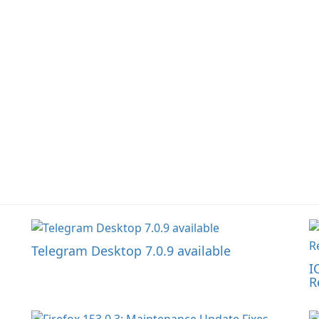
载、强大的安全性和现代
网页兼容性。谷歌的官方
网站和平台商店为桌面和
移动端安装提供下载和平
台专属说明。 绩效与资源
管理 Chrome 的 V8
JavaScript …
Telegram Desktop 7.0.9 available
I
R