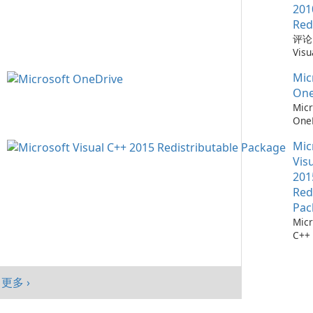
在需
Win
一款
201
置。
mac
Chr
Red
功能 自动更新：
And
器，
评论：
功能
在为
性和
Visu
的计
级用
得了
Redi
时的
供快
度集
Mic
by M
您只
强大
Mic
Micr
One
可更
代网
统。
C++
Micr
需要
歌的
置 
Redi
One
程序
台商
的隐
是由 
测：为
软件
动端
台同
发的
Mic
36
Upd
和平
新，
序，
流程
Vis
涵盖
绩效
创作
Micr
Micr
201
Chr
户，
C++
One
Red
Java
融合
程序
成熟
现代
Pac
件。
务，
效与
Micr
Visu
Mic
Edg
C++
的计
Sha
软件
用此版
Tea
Micr
…
One
C++
Win
更多 ›
包是
户端
Visu
mac