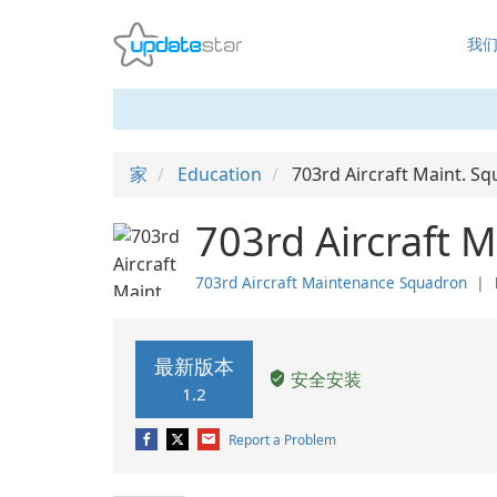
我
家
Education
703rd Aircraft Maint. S
703rd Aircraft 
703rd Aircraft Maintenance Squadron
❘
最新版本
安全安装
1.2
Report a Problem